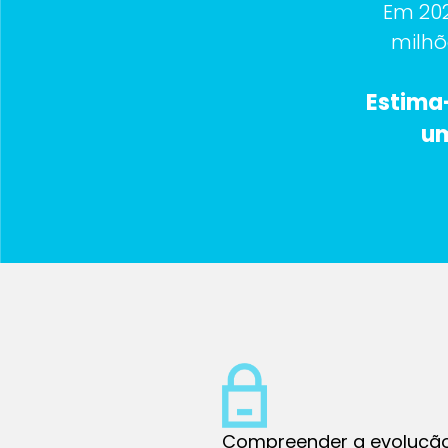
Em 202
milhõ
Estima-
um
Compreender a evolução