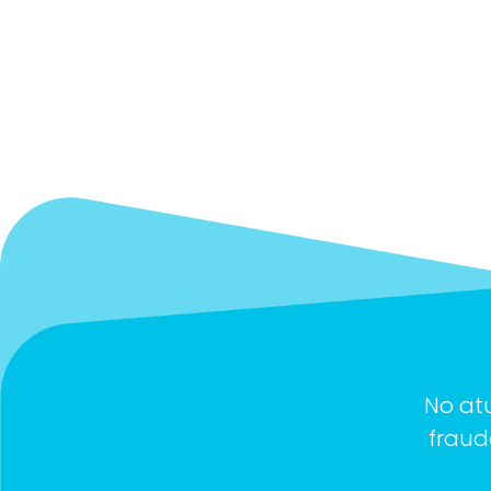
No at
fraud