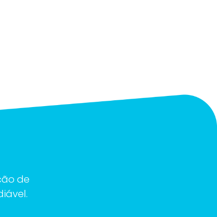
ção de
iável.