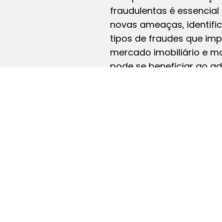
fraudulentas é essencial
novas ameaças, identific
tipos de fraudes que im
mercado imobiliário e m
pode se beneficiar ao ad
de prevenção para prote
de locação.
So
D