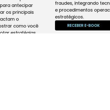
fraudes, integrando tec
 para antecipar
e procedimentos operac
ar os principais
estratégicos.
pactam o
RECEBER E-BOOK
ostrar como você
otar estratégias
ger sua carteira
bre quem faz
aniel Santos