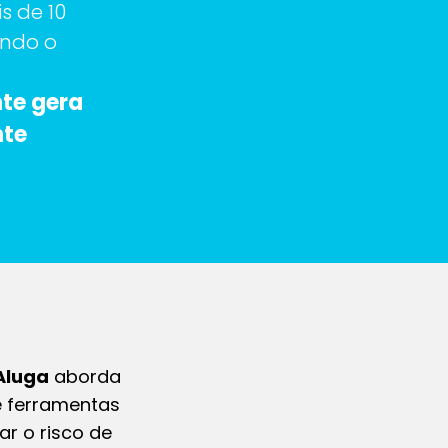
s de 10
endo o
nte gera
nte
Aluga
aborda
e ferramentas
r o risco de