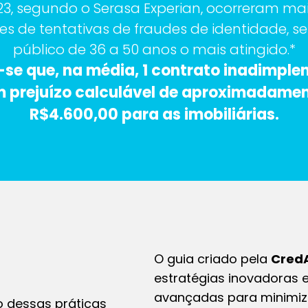
3, segundo o Serasa Experian, ocorreram mai
es de tentativas de fraudes de identidade, s
público de 36 a 50 anos o mais atingido.*
se que, na média, 1 contrato inadimple
 prejuízo calculável de aproximadame
R$4.600,00 para as imobiliárias.
O guia criado pela
Cred
estratégias inovadoras 
avançadas para minimiza
 dessas práticas