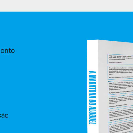
ponto
ção