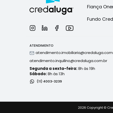
Fiança One
Fundo Cre
ATENDIMENTO
atendimento.imobiliaria@credaluga.com
atendimento.inquilino@credaluga.com.br
Segunda a sexta-feira:
8h às 19h
Sábado:
8h às 13h
(11) 4003-3239
2026 Copyright © Cre