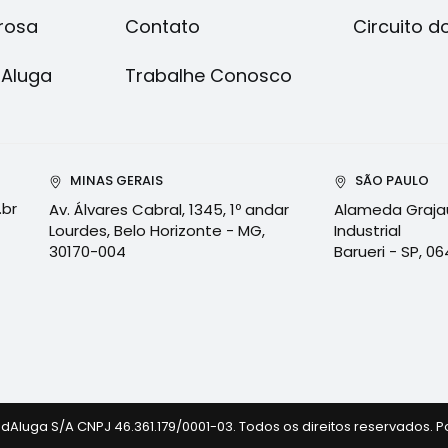
rosa
Contato
Circuito d
dAluga
Trabalhe Conosco
MINAS GERAIS
SÃO PAULO
.br
Av. Álvares Cabral, 1345, 1º andar
Alameda Grajaú,
Lourdes, Belo Horizonte - MG,
Industrial
30170-004
Barueri - SP, 
dAluga S/A CNPJ 46.361.179/0001-03. Todos os direitos reservados.
P