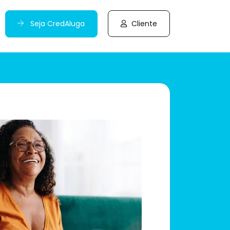
Seja CredAluga
Cliente