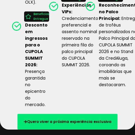
OLX).
Experiências
Reconhecimen
VIPs:
no Palco
Benefícios
Credenciamento
Principal:
Entre
Entregue
Desconto
preferencial e
de troféus
em
assento nominal
personalizados n
ingressos
reservado na
Palco Principal d
para o
primeira fila do
CUPOLA SUMMIT
CUPOLA
palco principal
2026 e no Stand
SUMMIT
do CUPOLA
da CredAluga,
2026:
SUMMIT 2026.
coroando as
Presença
imobiliárias que
garantida
mais se
no
destacaram.
epicentro
do
mercado.
Quero viver a próxima experiência exclusiva