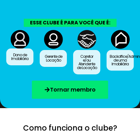
ESSE CLUBE É PARA VOCÊ QUE É:
Dono de
Gerente de
Corretor
Backoffice/Admini
Imobiliária
Locação
e/ou
de uma
Atendente
Imobiliária
de Locação
Tornar membro
Como funciona o clube?