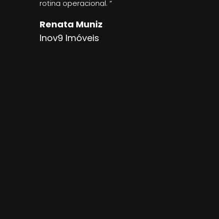
rotina operacional. ”
Renata Muniz
Inov9 Imóveis
Conheça a CredAluga, a garantia
locatícia que mais cresce no Brasil,
em números:
+2.500
imobiliárias
parceiras