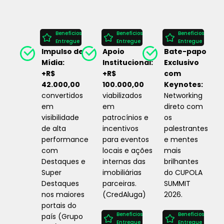
Benefícios
Benefícios
Benefícios
Entregue
Entregue
Entregue
Impulso de
Apoio
Bate-papo
Mídia:
Institucional:
Exclusivo
+R$
+R$
com
42.000,00
100.000,00
Keynotes:
convertidos
viabilizados
Networking
em
em
direto com
visibilidade
patrocínios e
os
de alta
incentivos
palestrantes
performance
para eventos
e mentes
com
locais e ações
mais
Destaques e
internas das
brilhantes
Super
imobiliárias
do CUPOLA
Destaques
parceiras.
SUMMIT
nos maiores
(CredAluga)
2026.
portais do
Benefícios
Benefícios
país (Grupo
Entregue
Entregue