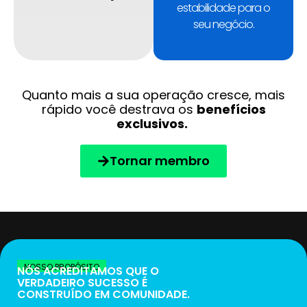
estabilidade para o
seu negócio.
Quanto mais a sua operação cresce, mais
rápido você destrava os
benefícios
exclusivos.
Tornar membro
NOSSO PROPÓSITO
NÓS ACREDITAMOS QUE O
VERDADEIRO SUCESSO É
CONSTRUÍDO EM
COMUNIDADE
.