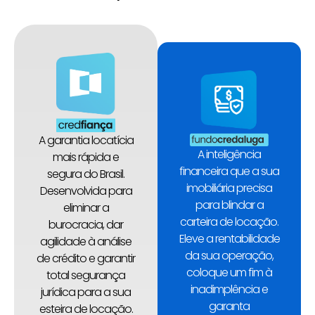
A garantia locatícia
A inteligência
mais rápida e
financeira que a sua
segura do Brasil.
imobiliária precisa
Desenvolvida para
para blindar a
eliminar a
carteira de locação.
burocracia, dar
Eleve a rentabilidade
agilidade à análise
da sua operação,
de crédito e garantir
coloque um fim à
total segurança
inadimplência e
jurídica para a sua
garanta
esteira de locação.