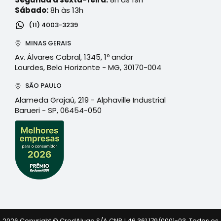
Sábado:
8h às 13h
(11) 4003-3239
MINAS GERAIS
Av. Álvares Cabral, 1345, 1º andar
Lourdes, Belo Horizonte - MG, 30170-004
SÃO PAULO
Alameda Grajaú, 219 - Alphaville Industrial
Barueri - SP, 06454-050
2026 Copyright © CredAluga S/A CNPJ 46.361.179/0001-03. Todos os