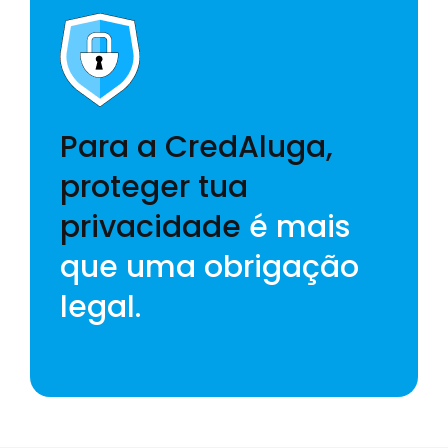
Para a CredAluga,
proteger tua
privacidade
é mais
que uma obrigação
legal.