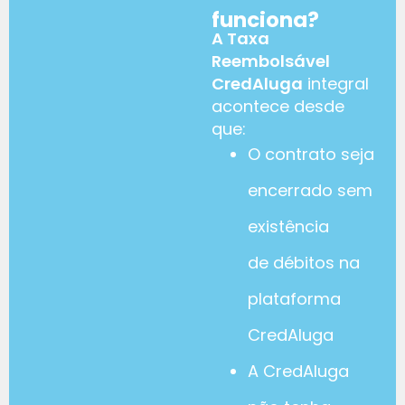
funciona?
A Taxa
Reembolsável
CredAluga
integral
acontece desde
que:
O contrato seja
encerrado sem
existência
de débitos na
plataforma
CredAluga
A CredAluga