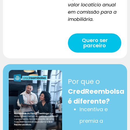
valor locatício anual
em comissão para a
imobiliária.
Quero ser
parceiro
Por que o
CredReembolsa
é diferente?
Incentiva e
premia a