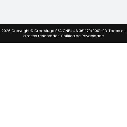
2026 Copyright © CredAluga S/A CNPJ 46.361.179/0001-03. Todos os
direitos reservados.
Política de Privacidade