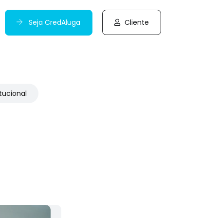
Seja CredAluga
Cliente
itucional