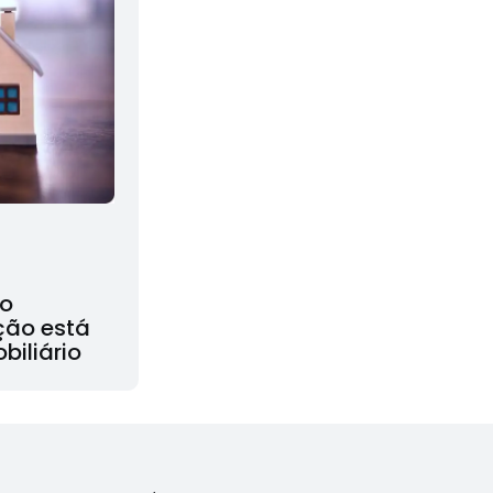
do
ção está
biliário