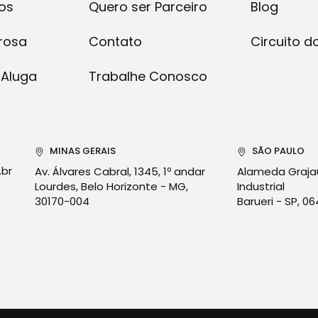
os
Quero ser Parceiro
Blog
rosa
Contato
Circuito d
dAluga
Trabalhe Conosco
MINAS GERAIS
SÃO PAULO
.br
Av. Álvares Cabral, 1345, 1º andar
Alameda Grajaú,
Lourdes, Belo Horizonte - MG,
Industrial
30170-004
Barueri - SP, 