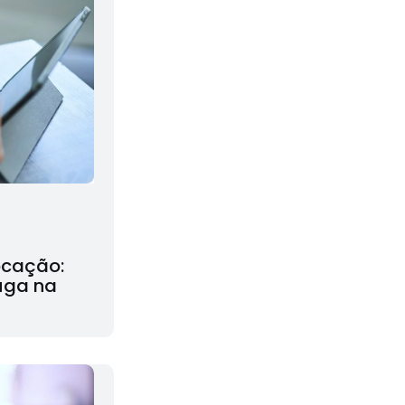
ocação:
uga na