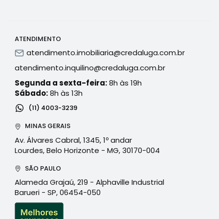
ATENDIMENTO
atendimento.imobiliaria@credaluga.com.br
atendimento.inquilino@credaluga.com.br
Segunda a sexta-feira:
8h às 19h
Sábado:
8h às 13h
(11) 4003-3239
MINAS GERAIS
Av. Álvares Cabral, 1345, 1º andar
Lourdes, Belo Horizonte - MG, 30170-004
SÃO PAULO
Alameda Grajaú, 219 - Alphaville Industrial
Barueri - SP, 06454-050