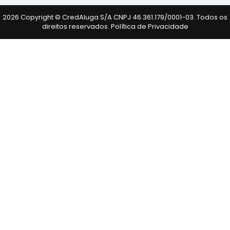
2026 Copyright © CredAluga S/A CNPJ 46.361.179/0001-03. Todos os
direitos reservados.
Política de Privacidade